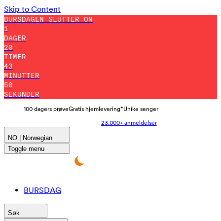
Skip to Content
BURSDAGEN SLUTTER OM
1
DAGER
20
TIMER
43
MINUTTER
41
SEKUNDER
100 dagers prøve
Gratis hjemlevering*
Unike senger
23.000+ anmeldelser
NO | Norwegian
Toggle menu
BURSDAG
Søk