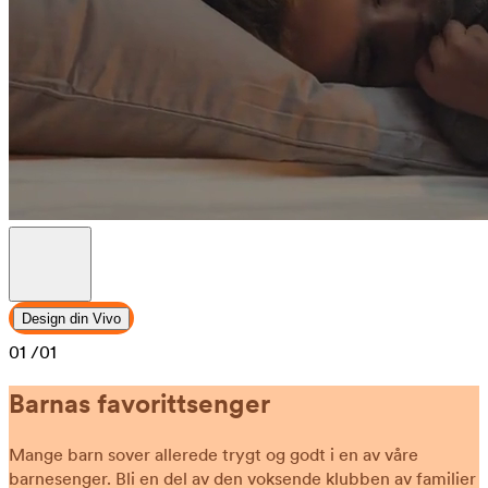
Design din Vivo
01
/01
Barnas favorittsenger
Mange barn sover allerede trygt og godt i en av våre
barnesenger. Bli en del av den voksende klubben av familier