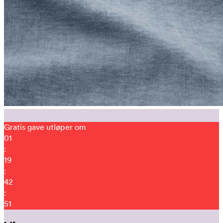
Gratis gave utløper om
01
:
19
:
42
:
42