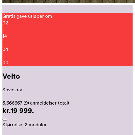
Gratis gave utløper om
02
:
14
:
03
:
55
Velto
Sovesofa
3.666667
(9)
anmeldelser totalt
kr.19 999.
Størrelse:
2 moduler