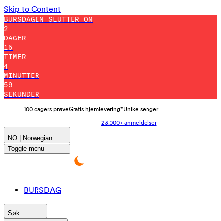
Skip to Content
BURSDAGEN SLUTTER OM
2
DAGER
15
TIMER
4
MINUTTER
54
SEKUNDER
100 dagers prøve
Gratis hjemlevering*
Unike senger
23.000+ anmeldelser
NO | Norwegian
Toggle menu
BURSDAG
Søk