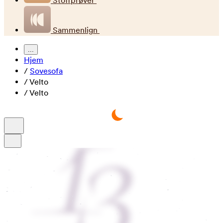
Stoffprøver
Sammenlign
...
Hjem
/
Sovesofa
/
Velto
/
Velto