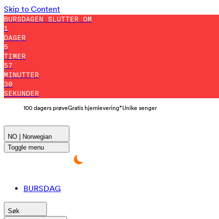
Skip to Content
BURSDAGEN SLUTTER OM
1
DAGER
5
TIMER
57
MINUTTER
28
SEKUNDER
100 dagers prøve
Gratis hjemlevering*
Unike senger
NO | Norwegian
Toggle menu
BURSDAG
Søk