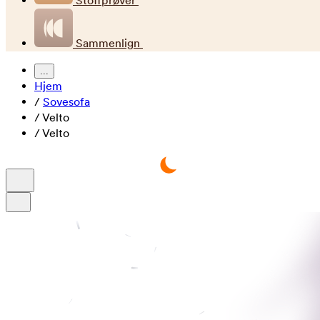
Stoffprøver
Sammenlign
...
Hjem
/
Sovesofa
/
Velto
/
Velto