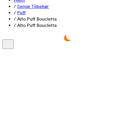
Hjem
/
Senge Tilbehør
/
Puff
/
Alto Puff Boucletta
/
Alto Puff Boucletta