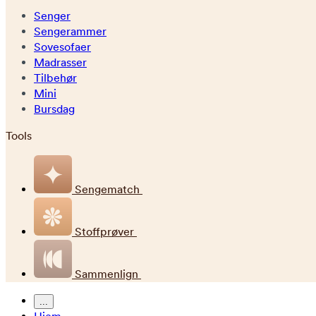
Senger
Sengerammer
Sovesofaer
Madrasser
Tilbehør
Mini
Bursdag
Tools
Sengematch
Stoffprøver
Sammenlign
...