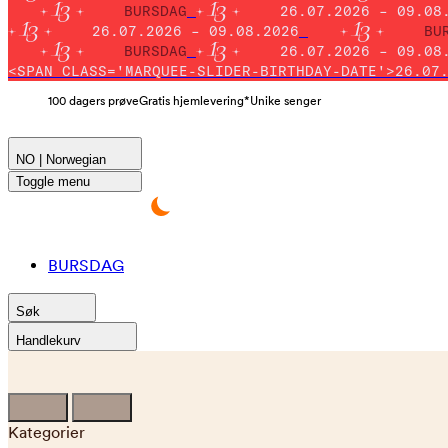
BURSDAG
26.07.2026 – 09.08
26.07.2026 – 09.08.2026
BU
BURSDAG
26.07.2026 – 09.08
<SPAN CLASS='MARQUEE-SLIDER-BIRTHDAY-DATE'>26.07
100 dagers prøve
Gratis hjemlevering*
Unike senger
NO | Norwegian
Toggle menu
BURSDAG
Søk
Handlekurv
Kategorier